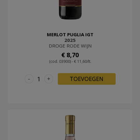
MERLOT PUGLIA IGT
2025
DROGE RODE WIJN
€ 8,70
(cod. 03900) - € 11,60/lt.
-
+
TOEVOEGEN