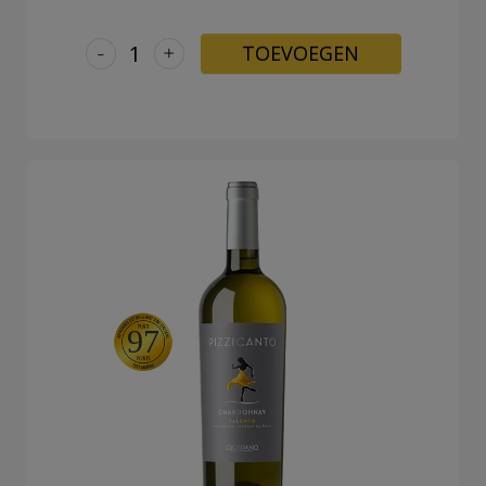
-
+
TOEVOEGEN
97