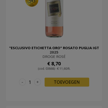
96
LOG
IN
"ESCLUSIVO ETICHETTA ORO" ROSATO PUGLIA IGT
2025
DROGE ROSÉ
€ 8,70
(cod. 03868) - € 11,60/lt.
-
+
TOEVOEGEN