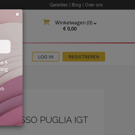
Garanties
|
Blog
|
Over ons
Winkelwagen (
0
)
€
0,00
MOTIES
LOG IN
REGISTREREN
n 5
ding
eb
" ROSSO PUGLIA IGT