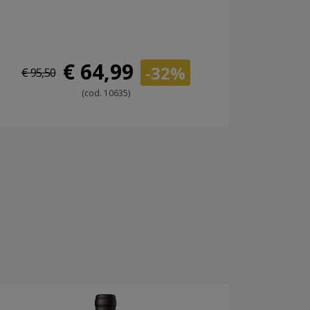
€ 64,99
-32%
€ 95,50
(cod. 10635)