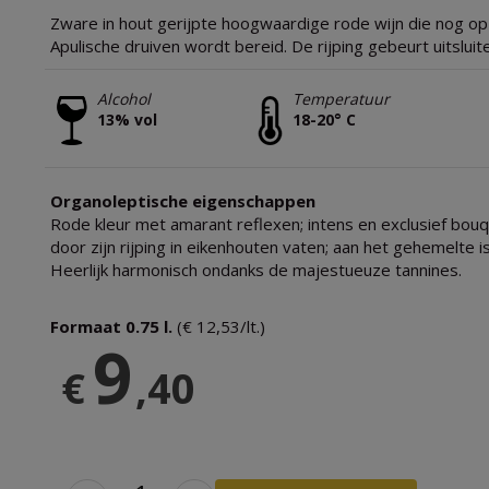
Zware in hout gerijpte hoogwaardige rode wijn die nog op t
Apulische druiven wordt bereid. De rijping gebeurt uitsluit
Alcohol
Temperatuur
13% vol
18-20° C
Organoleptische eigenschappen
Rode kleur met amarant reflexen; intens en exclusief bouqu
door zijn rijping in eikenhouten vaten; aan het gehemelte 
Heerlijk harmonisch ondanks de majestueuze tannines.
Formaat 0.75 l.
(€ 12,53/lt.)
9
€
,40