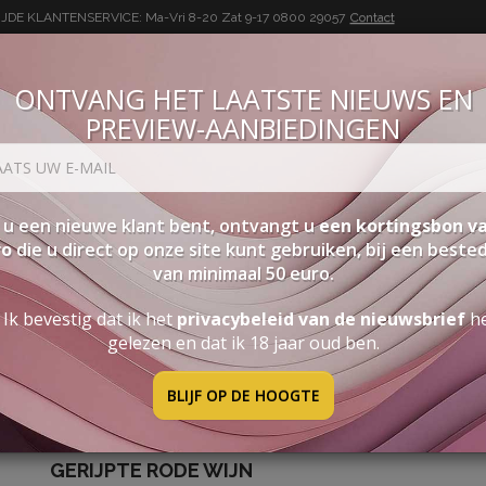
DE KLANTENSERVICE: Ma-Vri 8-20 Zat 9-17
0800 29057
Contact
ONTVANG HET LAATSTE NIEUWS EN
PREVIEW-AANBIEDINGEN
BUON VINO, BUONA VITA
SEN
PAKKETTEN
STERKE DRANK
ACCESSOIRES
PRO
 u een nieuwe klant bent, ontvangt u
een kortingsbon va
ro
die u direct op onze site kunt gebruiken, bij een beste
van minimaal 50 euro.
"esclusivo Etichetta Oro" Rosso Puglia Igt
Ik bevestig dat ik het
privacybeleid van de nieuwsbrief
h
gelezen en dat ik 18 jaar oud ben.
BLIJF OP DE HOOGTE
"ESCLUSIVO ETICHETTA ORO
GERIJPTE RODE WIJN