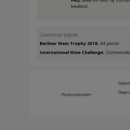
FAQ:
waarom heet hij ‘Etichet
kwaliteit.
Gewonnen prijzen
Berliner Wein Trophy 2018:
84 points
International Wine Challenge:
Commende
Gebott
Gepro
Productienoten