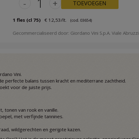
-
+
TOEVOEGEN
1 fles (cl 75)
€ 12,53/lt.
(cod. 03654)
Gecommercialiseerd door: Giordano Vini S.p.A. Viale Abruzzi 
rdano Vini.
 de perfecte balans tussen kracht en mediterrane zachtheid.
oekt voor de juiste prijs.
t, tonen van rook en vanille.
epel, met verfijnde tannines.
aad, wildgerechten en gerijpte kazen.