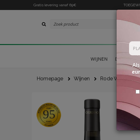
Gratis levering vanaf 69€
TOEGEWIJ
WIJNEN
DELICATES
Als
eu
Homepage
Wijnen
Rode Wijnen
95