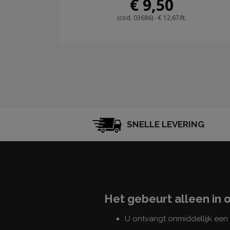
€ 9,50
(cod. 03686) - € 12,67/lt.
SNELLE LEVERING
Het gebeurt alleen in 
U ontvangt onmiddellijk ee