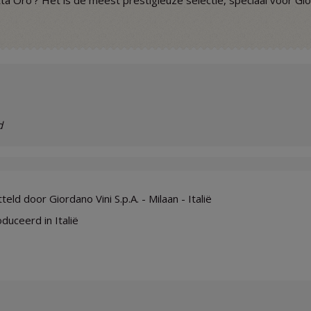
ta Oro’? Het is de meest prestigieuze selectie, speciaal voor Gio
d
eld door Giordano Vini S.p.A. - Milaan - Italië
duceerd in Italië