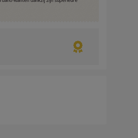
rdano-klanten dankzij zijn superieure