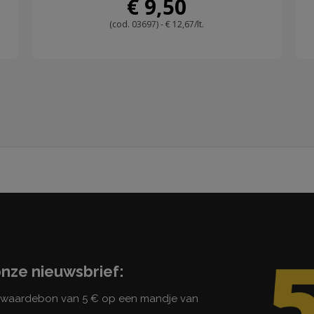
€ 9,50
(cod. 03697) - € 12,67/lt.
onze nieuwsbrief:
n waardebon van 5 € op een mandje van