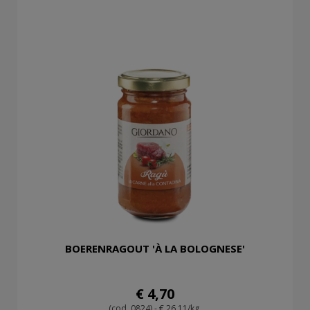
BOERENRAGOUT 'À LA BOLOGNESE'
€ 4,70
(cod. 0824) - € 26,11/kg.