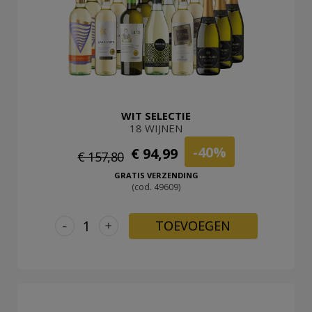
WIT SELECTIE
18 WIJNEN
-40%
€ 94,99
€ 157,80
GRATIS VERZENDING
(cod. 49609)
-
+
TOEVOEGEN