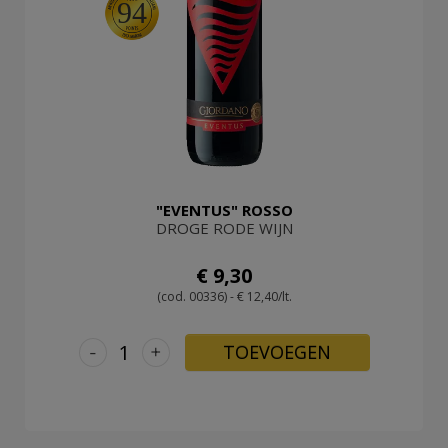
94
"EVENTUS" ROSSO
DROGE RODE WIJN
€ 9,30
(cod. 00336) - € 12,40/lt.
-
+
TOEVOEGEN