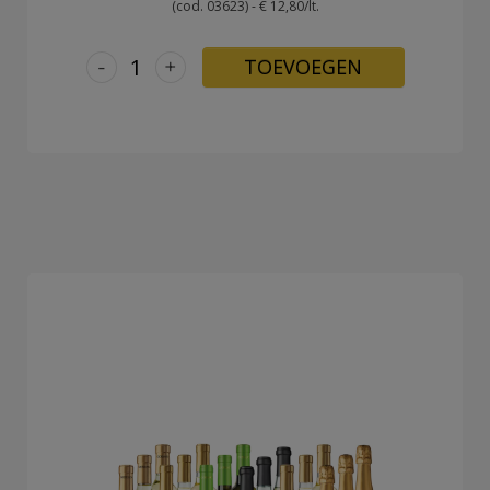
(cod. 03623) - € 12,80/lt.
-
+
TOEVOEGEN