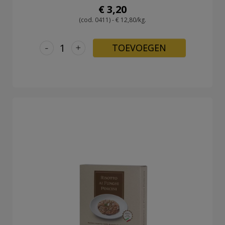
€ 3,20
(cod. 0411) - € 12,80/kg.
-
+
TOEVOEGEN