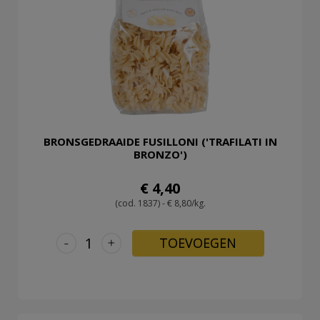
LOG
IN
BRONSGEDRAAIDE FUSILLONI ('TRAFILATI IN
BRONZO')
€ 4,40
(cod. 1837) - € 8,80/kg.
-
+
TOEVOEGEN