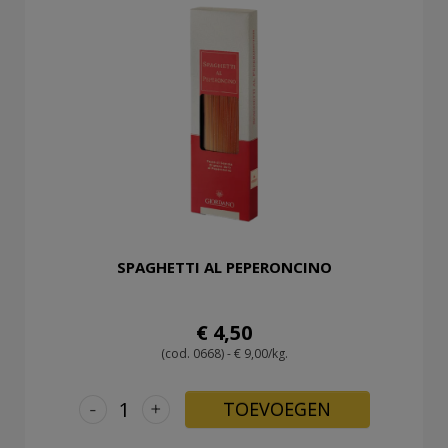
SPAGHETTI AL PEPERONCINO
€ 4,50
(cod. 0668) - € 9,00/kg.
-
+
TOEVOEGEN