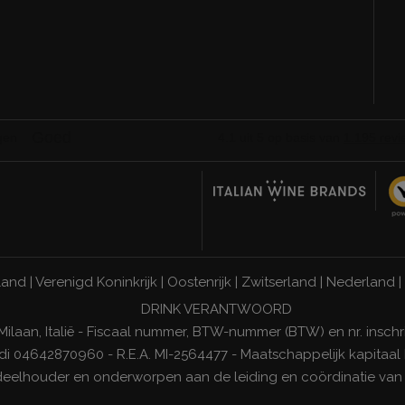
land
|
Verenigd Koninkrijk
|
Oostenrijk
|
Zwitserland
|
Nederland
|
DRINK VERANTWOORD
 Milaan, Italië - Fiscaal nummer, BTW-nummer (BTW) en nr. inschr
di 04642870960 - R.E.A. MI-2564477 - Maatschappelijk kapitaal E
ndeelhouder en onderworpen aan de leiding en coördinatie va