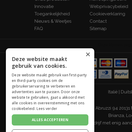
Innovatie
Webprivacybeleid
Toegankelijkheid
Cookieverklaring
Nieuws & Weetjes
Contact
FAQ
Sitemap
×
Deze website maakt
gebruik van cookies.
Deze website maakt gebruik van first-party
en third-party cookies om de
gebruikerservaring te verbeteren en
Italië
|
Duits
advertenties aan te passen. Door onze
website te gebruiken, gaat u akkoord met
alle cookies in overeenstemming met ons
Giordano Vini S.p.A. Viale Abruzzi 94 20131
cookiebeleid.
Lees verder
Brianza, Lo
ALLES ACCEPTEREN
Bedrijf met enig aa