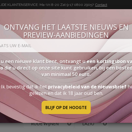
DE KLANTENSERVICE: Ma-Vri 8-20 Zat 9-17
0800 29057
Contact
ONTVANG HET LAATSTE NIEUWS EN
PREVIEW-AANBIEDINGEN
BUON VINO, BUONA VITA
SEN
PAKKETTEN
STERKE DRANK
ACCESSOIRES
PRO
 u een nieuwe klant bent, ontvangt u
een kortingsbon va
ro
die u direct op onze site kunt gebruiken, bij een beste
van minimaal 50 euro.
Lazio
Ik bevestig dat ik het
privacybeleid van de nieuwsbrief
h
SORTEER
K
gelezen en dat ik 18 jaar oud ben.
SPECIALS
C
BLIJF OP DE HOOGTE
RODE WIJNEN
LAZIO