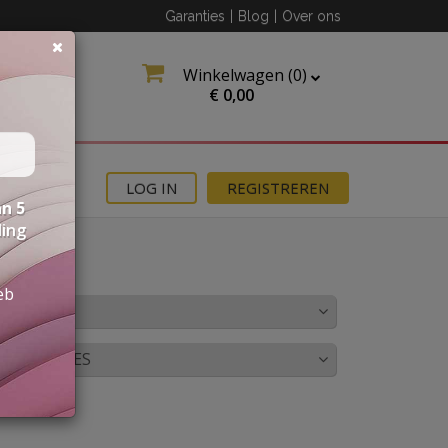
Garanties
|
Blog
|
Over ons
Winkelwagen (
0
)
€
0,00
MOTIES
LOG IN
REGISTREREN
n 5
ding
eb
LEUR
OMBINATIES