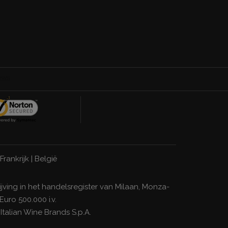
Frankrijk
|
België
ijving in het handelsregister van Milaan, Monza-
uro 500.000 i.v.
n
Italian Wine Brands S.p.A.