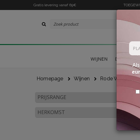
Gratis levering vanaf 69€
TOEGEWIJ
WIJNEN
DELICATES
Als
eu
Homepage
Wijnen
Rode Wijnen
PRIJSRANGE
HERKOMST