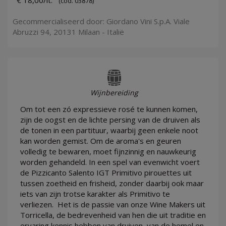
€ 18,00/lt.
(cod. 03878)
Gecommercialiseerd door: Giordano Vini S.p.A. Viale
Abruzzi 94, 20131 Milaan - Italië
Wijnbereiding
Om tot een zó expressieve rosé te kunnen komen,
zijn de oogst en de lichte persing van de druiven als
de tonen in een partituur, waarbij geen enkele noot
kan worden gemist. Om de aroma's en geuren
volledig te bewaren, moet fijnzinnig en nauwkeurig
worden gehandeld. In een spel van evenwicht voert
de Pizzicanto Salento IGT Primitivo pirouettes uit
tussen zoetheid en frisheid, zonder daarbij ook maar
iets van zijn trotse karakter als Primitivo te
verliezen. Het is de passie van onze Wine Makers uit
Torricella, de bedrevenheid van hen die uit traditie en
ervaring kennis hebben van druiven, van de hemel en