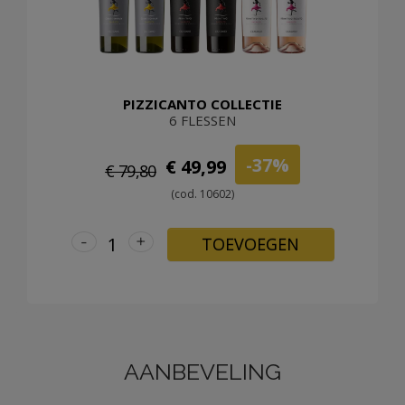
PIZZICANTO COLLECTIE
6 FLESSEN
-37%
€ 49,99
€ 79,80
(cod. 10602)
-
+
TOEVOEGEN
AANBEVELING