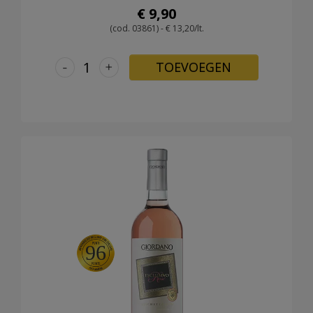
€ 9,90
(cod. 03861) - € 13,20/lt.
-
+
TOEVOEGEN
96