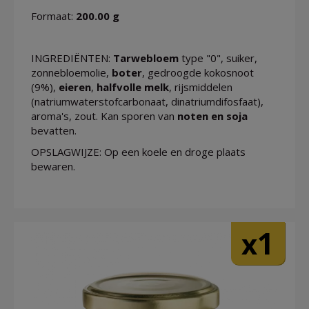
Formaat:
200.00 g
INGREDIËNTEN:
Tarwebloem
type "0", suiker,
zonnebloemolie,
boter
, gedroogde kokosnoot
(9%),
eieren
,
halfvolle melk
, rijsmiddelen
(natriumwaterstofcarbonaat, dinatriumdifosfaat),
aroma's, zout. Kan sporen van
noten en soja
bevatten.
OPSLAGWIJZE: Op een koele en droge plaats
bewaren.
1
x