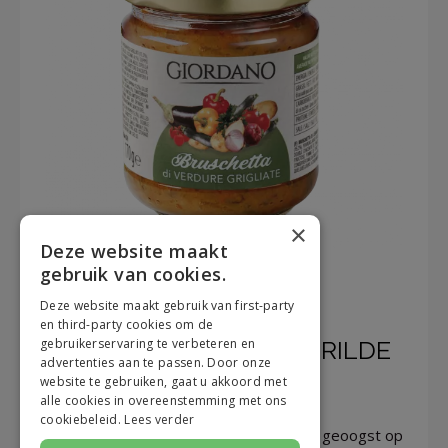
×
Deze website maakt
gebruik van cookies.
Deze website maakt gebruik van first-party
en third-party cookies om de
gebruikerservaring te verbeteren en
BRUSCHETTA VAN GEGRILDE
advertenties aan te passen. Door onze
GROENTEN
website te gebruiken, gaat u akkoord met
alle cookies in overeenstemming met ons
cookiebeleid.
Lees verder
De stevigste en sappigste fruit worden geoogst op