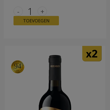
-
+
TOEVOEGEN
2
x
94