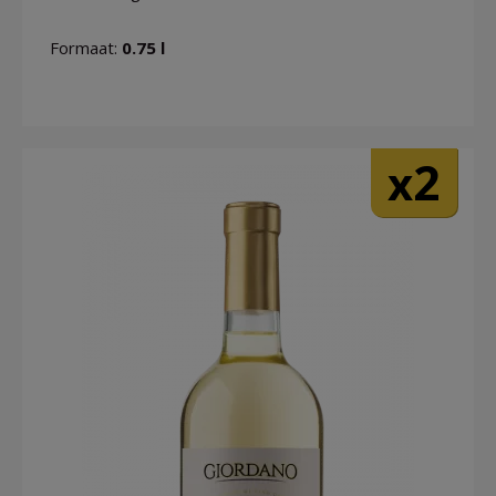
Formaat:
0.75 l
2
x