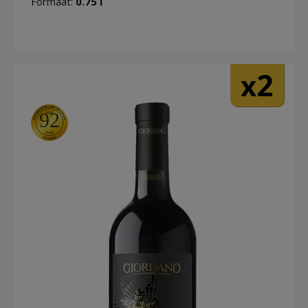
Formaat:
0.75 l
2
x
92