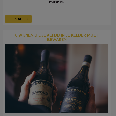
must is?
LEES ALLES
6 WIJNEN DIE JE ALTIJD IN JE KELDER MOET
BEWAREN