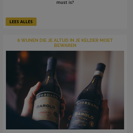
must is?
LEES ALLES
6 WIJNEN DIE JE ALTIJD IN JE KELDER MOET
BEWAREN