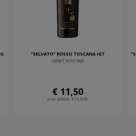
CG
"SELVATO" ROSSO TOSCANA IGT
"
GERIJPT RODE WIJN
€ 11,50
(cod. 03664) - € 15,33/lt.