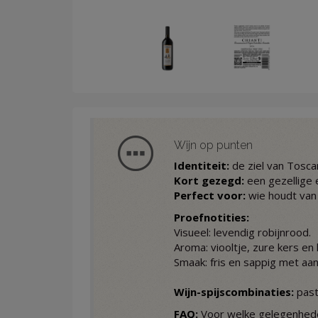
Wijn op punten
Identiteit:
de ziel van Toscan
Kort gezegd:
een gezellige e
Perfect voor:
wie houdt van 
Proefnotities:
Visueel: levendig robijnrood.
Aroma: viooltje, zure kers en 
Smaak: fris en sappig met aa
Wijn-spijscombinaties:
past
FAQ:
Voor welke gelegenheden