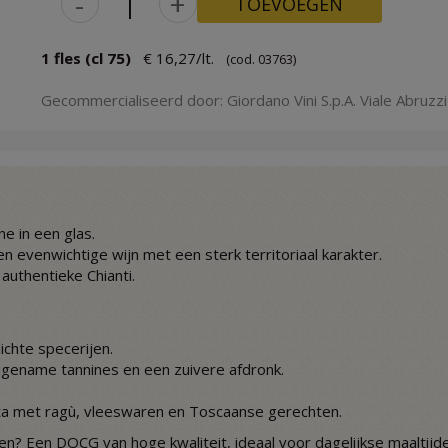
-
+
TOEVOEGEN
1 fles (cl 75)
€ 16,27/lt.
(cod. 03763)
Gecommercialiseerd door: Giordano Vini S.p.A. Viale Abruzzi 
e in een glas.
n evenwichtige wijn met een sterk territoriaal karakter.
authentieke Chianti.
lichte specerijen.
ngename tannines en een zuivere afdronk.
a met ragù, vleeswaren en Toscaanse gerechten.
? Een DOCG van hoge kwaliteit, ideaal voor dagelijkse maaltijde