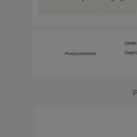
Gedist
Gepro
Productienoten