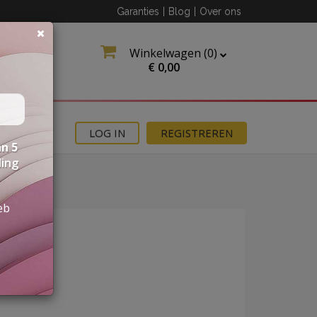
Garanties
|
Blog
|
Over ons
Winkelwagen (
0
)
€
0,00
MOTIES
LOG IN
REGISTREREN
n 5
ding
eb