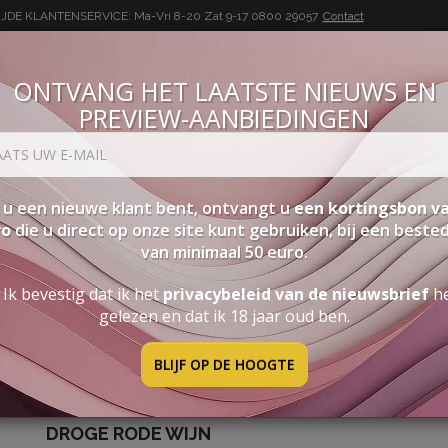
DE KLANTENSERVICE: Ma-Vri 8-20 Zat 9-17
0800 29057
Contact
ONTVANG HET LAATSTE NIEUWS EN
PREVIEW-AANBIEDINGEN
BUON VINO, BUONA VITA
SEN
PAKKETTEN
STERKE DRANK
ACCESSOIRES
PRO
 u een nieuwe klant bent, ontvangt u
een kortingsbon va
ro
die u direct op onze site kunt gebruiken, bij een beste
van minimaal 50 euro.
"selvato" Chianti Docg
Ik bevestig dat ik het
privacybeleid van de nieuwsbrief
h
gelezen en dat ik 18 jaar oud ben.
BLIJF OP DE HOOGTE
"SELVATO" CHIANTI DOCG
DROGE RODE WIJN