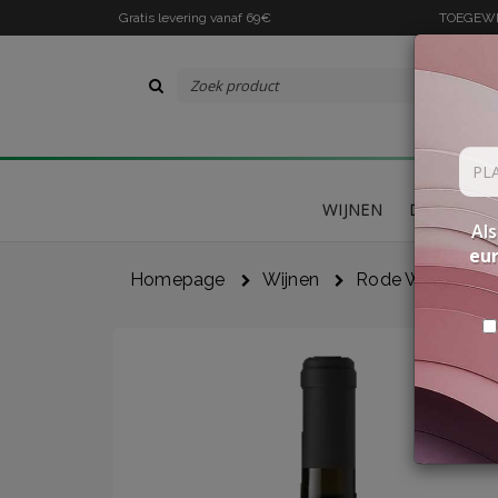
Gratis levering vanaf 69€
TOEGEWIJ
WIJNEN
DELICATES
Als
eu
Homepage
Wijnen
Rode Wijnen