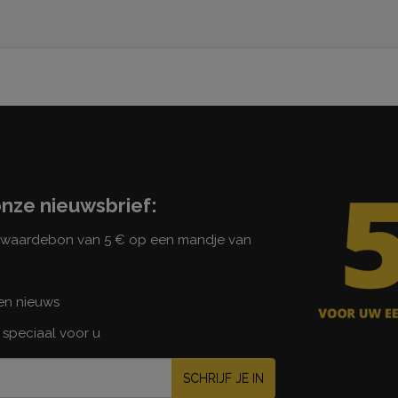
onze nieuwsbrief:
n waardebon van 5 € op een mandje van
 en nieuws
 speciaal voor u
SCHRIJF JE IN