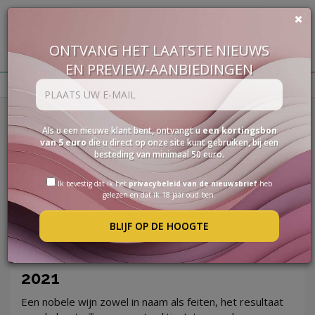
ONTVANG HET LAATSTE NIEUWS
€
0,00
EN PREVIEW-AANBIEDINGEN
BUON VINO, BUONA VITA
Homepage
Wijnen
Rode Wijnen
WIJNEN
Als u een nieuwe klant bent, ontvangt u
een kortingsbon
"selvato" Vino Nobile Di Montepulciano Docg
DELICATESSEN
van 5 euro
die u direct op onze site kunt gebruiken, bij een
besteding van minimaal 50 euro.
PAKKETTEN
Ik bevestig dat ik het
privacybeleid van de nieuwsbrief
heb
STERKE
gelezen en dat ik 18 jaar oud ben.
"SELVATO" VINO NOBILE DI
DRANK
MONTEPULCIANO DOCG
ACCESSOIRES
BLIJF OP DE HOOGTE
SPECIAL
DRY RED WINE
2021
PROMOTIES
Een nobele wijn zowel in naam als feiten, het resultaat
BLOG