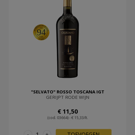
94
"SELVATO" ROSSO TOSCANA IGT
GERIJPT RODE WIJN
€ 11,50
(cod. 03664) - € 15,33/lt.
-
+
TOEVOEGEN