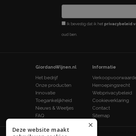
Ik bevestig dat ik het
privacybeleid v
oud ben.
GiordanoWijnen.nl
Informatie
Het bedrijf
Verkoopvoorwaard
Onze producten
Herroepingsrecht
Innovatie
Webprivacybeleid
Toegankelijkheid
Cookieverklaring
Nieuws & Weetjes
Contact
FAQ
Sitemap
×
Deze website maakt