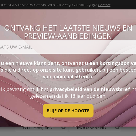
DE KLANTENSERVICE: Ma-Vri 8-20 Zat 9-17
0800 29057
Contact
ONTVANG HET LAATSTE NIEUWS EN
PREVIEW-AANBIEDINGEN
BUON VINO, BUONA VITA
SEN
PAKKETTEN
STERKE DRANK
ACCESSOIRES
PRO
 u een nieuwe klant bent, ontvangt u
een kortingsbon va
ro
die u direct op onze site kunt gebruiken, bij een beste
van minimaal 50 euro.
Mousserend
Ik bevestig dat ik het
privacybeleid van de nieuwsbrief
h
SORTEER
K
gelezen en dat ik 18 jaar oud ben.
SPECIALS
C
BLIJF OP DE HOOGTE
WITTE WIJNEN
MOUSSEREND