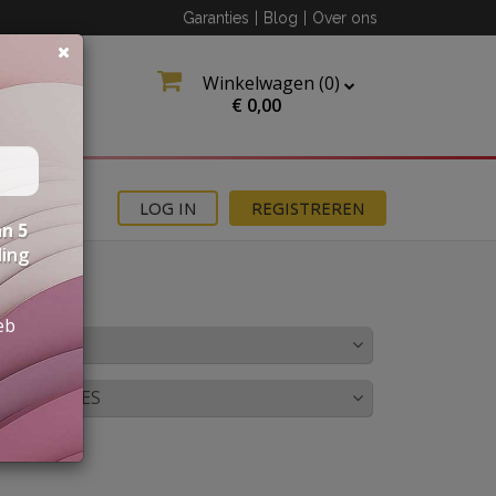
Garanties
|
Blog
|
Over ons
Winkelwagen (
0
)
€
0,00
MOTIES
LOG IN
REGISTREREN
n 5
ding
eb
LEUR
OMBINATIES