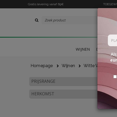
Gratis levering vanaf 69€
TOEGEWIJ
WIJNEN
DELICATES
Als
eu
Homepage
Wijnen
Witte Wijnen
PRIJSRANGE
HERKOMST