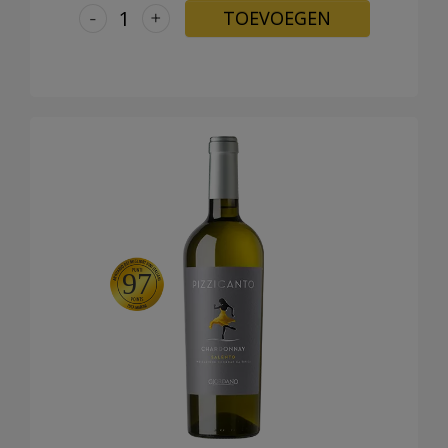
-
+
TOEVOEGEN
97