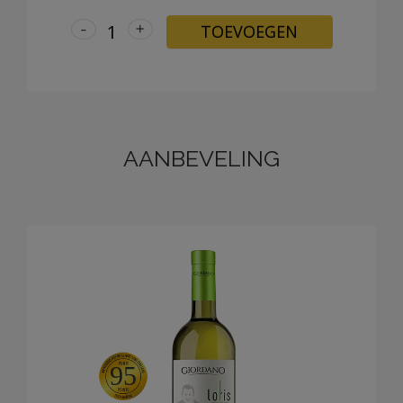
-
+
TOEVOEGEN
AANBEVELING
95