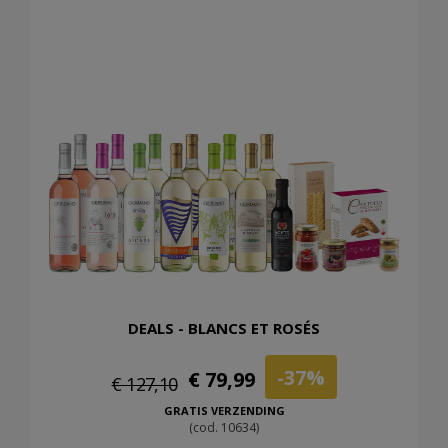
DEALS - BLANCS ET ROSÉS
-37%
€ 79,99
€ 127,10
GRATIS VERZENDING
(cod. 10634)