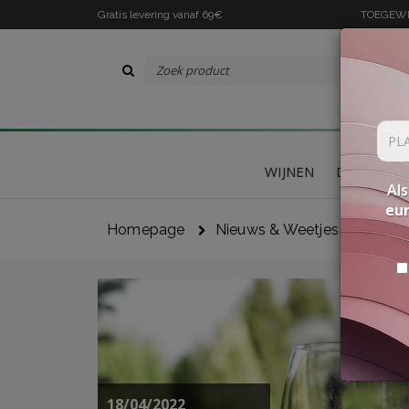
Gratis levering vanaf 69€
TOEGEWIJ
WIJNEN
DELICATES
Als
eu
Homepage
Nieuws & Weetjes
18/04/2022