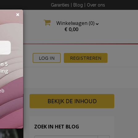
Garanties
|
Blog
|
Over ons
Winkelwagen (
0
)
€
0,00
MOTIES
LOG IN
REGISTREREN
n 5
ding
eb
BEKIJK DE INHOUD
ZOEK IN HET BLOG