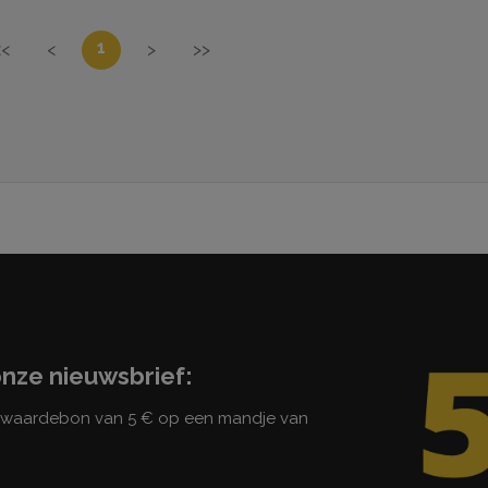
1
<<
<
>
>>
onze nieuwsbrief:
n waardebon van 5 € op een mandje van