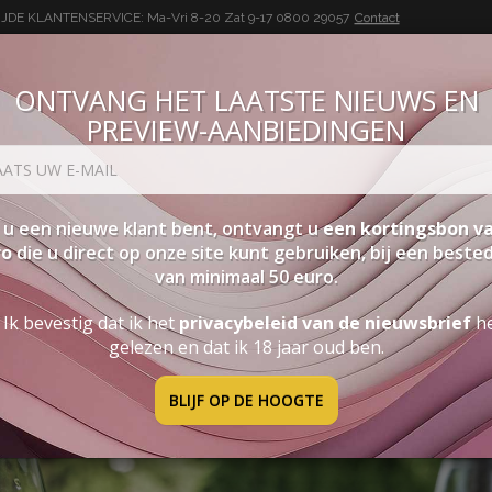
DE KLANTENSERVICE: Ma-Vri 8-20 Zat 9-17
0800 29057
Contact
ONTVANG HET LAATSTE NIEUWS EN
PREVIEW-AANBIEDINGEN
BUON VINO, BUONA VITA
SEN
PAKKETTEN
STERKE DRANK
ACCESSOIRES
PRO
 u een nieuwe klant bent, ontvangt u
een kortingsbon va
ro
die u direct op onze site kunt gebruiken, bij een beste
van minimaal 50 euro.
Ik bevestig dat ik het
privacybeleid van de nieuwsbrief
h
gelezen en dat ik 18 jaar oud ben.
BLIJF OP DE HOOGTE