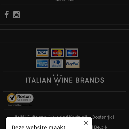
Italië
|
Duitsland
|
Verenigd Koninkrijk
|
Oostenrijk
|
×
Deze website maakt
Zwitserland
|
Nederland
|
Frankrijk
|
België