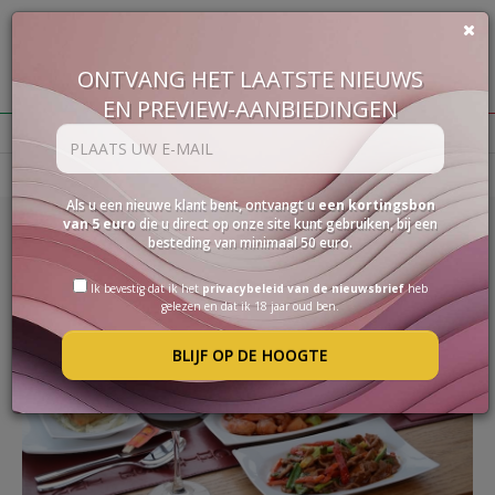
ONTVANG HET LAATSTE NIEUWS
€
0,00
EN PREVIEW-AANBIEDINGEN
BUON VINO, BUONA VITA
Homepage
Nieuws & Weetjes
WIJNEN
Als u een nieuwe klant bent, ontvangt u
een kortingsbon
DELICATESSEN
van 5 euro
die u direct op onze site kunt gebruiken, bij een
besteding van minimaal 50 euro.
18/09/2024
PAKKETTEN
DE BESTE WIJNEN BIJ DE CHINESE
Ik bevestig dat ik het
privacybeleid van de nieuwsbrief
heb
STERKE
gelezen en dat ik 18 jaar oud ben.
DRANK
KEUKEN
ACCESSOIRES
BLIJF OP DE HOOGTE
LEES ALLES
SPECIAL
PROMOTIES
BLOG