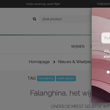
Gratis levering vanaf 69€
TOEGEWIJ
WIJNEN
DELICATES
Als
eu
Homepage
Nieuws & Weetjes
Nieuw
TAG:
falanghina
witte wijnen
Falanghina, het wijnsy
ONDER DE MEEST GELIEFDE WIT