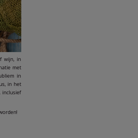
 wijn, in
natie met
ubliem in
s, in het
inclusief
 worden!