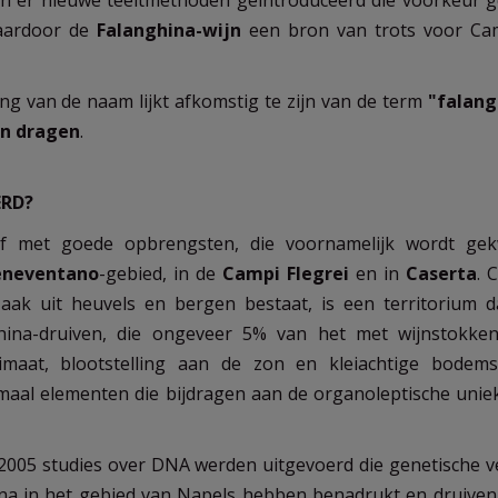
jn er nieuwe teeltmethoden geïntroduceerd die voorkeur 
 waardoor de
Falanghina-wijn
een bron van trots voor Cam
g van de naam lijkt afkomstig te zijn van de term
"falang
en dragen
.
RD?
if met goede opbrengsten, die voornamelijk wordt gek
eneventano
-gebied, in de
Campi Flegrei
en in
Caserta
. 
aak uit heuvels en bergen bestaat, is een territorium d
ghina-druiven, die ongeveer 5% van het met wijnstokke
limaat, blootstelling aan de zon en kleiachtige bodem
lemaal elementen die bijdragen aan de organoleptische unie
 2005 studies over DNA werden uitgevoerd die genetische ve
na in het gebied van Napels hebben benadrukt en druiven 