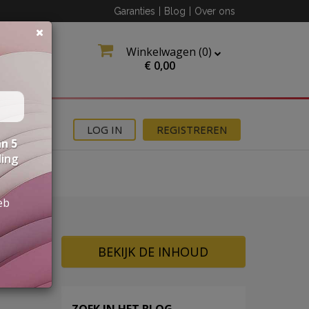
Garanties
|
Blog
|
Over ons
Winkelwagen (
0
)
€
0,00
MOTIES
LOG IN
REGISTREREN
n 5
ding
eb
BEKIJK DE INHOUD
ZOEK IN HET BLOG