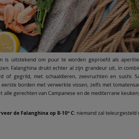
n is uitstekend om puur te worden geproefd als aperitief
en. Falanghina drukt echter al zijn grandeur uit, in combi
rd of gegrild, met schaaldieren, zeevruchten en sushi. S
j eerste borden met verwerkte vissen, zelfs met tomatensau
alle gerechten van Campanese en de mediterrane keuken, 
rveer de Falanghina op 8-10º C
: niemand zal teleurgesteld