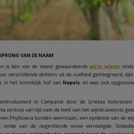
RSPRONG VAN DE NAAM
 en is één van de meest gewaardeerde
witte wijnen
sinds
or verschillende dichters uit de oudheid geïntegreerd, lijk
s in het koninklijk hof van
Napels
; en was ook opgenome
 geïntroduceerd in Campanië door de Griekse koloniste
a verloop van tijd nam de teelt van het wijndruivenras gelei
iven Phylloxera konden weerstaan, een epidemie van de wi
t einde van de negentiende eeuw vernietigde. Sindsdi