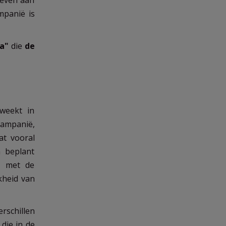
geven aan
panië is
a"
die
de
weekt in
Campanië,
at vooral
n beplant
s met de
kheid van
rschillen
die in de