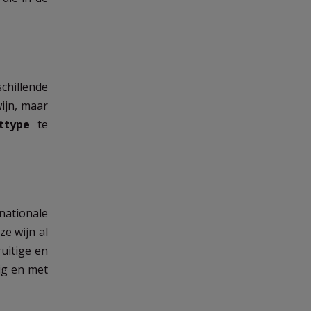
schillende
ijn, maar
ttype
te
nationale
ze wijn al
uitige en
rig en met