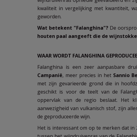
wijndruivenras opnieuw geëvalueerd en zi
kwaliteit in vergelijking met kwantiteit,
geworden.
Wat betekent "Falanghina"?
De oorspron
houten paal aangeeft die de wijnstokk
WAAR WORDT FALANGHINA GEPRODUCEE
Falanghina is een zeer aanpasbare dru
Campanië
, meer precies in het
Sannio B
met zijn gevarieerde grond die in hoofdz
geschikt is voor de teelt van de Falan
oppervlak van de regio beslaat. Het k
aanwezigheid van vulkanisch stof, zijn al
de geproduceerde wijn.
Het is interessant om op te merken dat in
tussen het wijndruivenras van de Falanghi