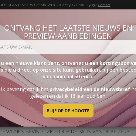
DE KLANTENSERVICE: Ma-Vri 8-20 Zat 9-17
0800 29057
Contact
ONTVANG HET LAATSTE NIEUWS EN
PREVIEW-AANBIEDINGEN
BUON VINO, BUONA VITA
SEN
PAKKETTEN
STERKE DRANK
ACCESSOIRES
PRO
 u een nieuwe klant bent, ontvangt u
een kortingsbon va
ro
die u direct op onze site kunt gebruiken, bij een beste
van minimaal 50 euro.
igheid
Falanghina, Het Wijnsymbool Van Campanië
Ik bevestig dat ik het
privacybeleid van de nieuwsbrief
h
gelezen en dat ik 18 jaar oud ben.
BLIJF OP DE HOOGTE
mbool van Campanië
TE WIJNEN BEVINDT ZICH OOK DE "WIJN VAN DE KEIZERS"