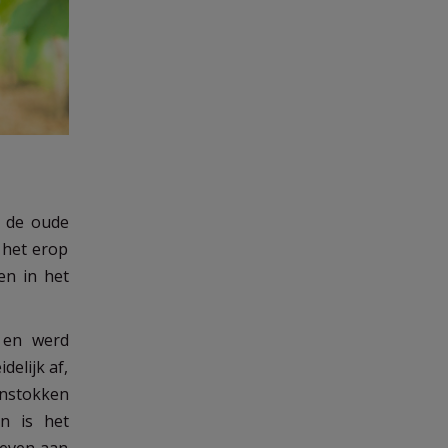
 de oude
t het erop
n in het
n en werd
delijk af,
jnstokken
en is het