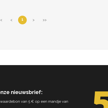
1
<<
<
>
>>
onze nieuwsbrief:
n waardebon van 5 € op een mandje van