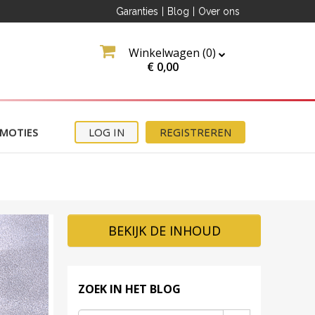
Garanties
|
Blog
|
Over ons
Winkelwagen (
0
)
€
0,00
n 5
ding
MOTIES
LOG IN
REGISTREREN
eb
BEKIJK DE INHOUD
ZOEK IN HET BLOG