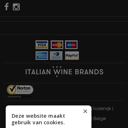
Italië
|
Duitsland
|
Verenigd Koninkrijk
|
Oostenrijk
|
×
Deze website maakt
Zwitserland
|
Nederland
|
Frankrijk
|
België
gebruik van cookies.
DRINK VERANTWOORD