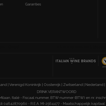
en
Garanties
land
|
Verenigd Koninkrijk
|
Oostenrijk
|
Zwitserland
|
Nederland
|
DRINK VERANTWOORD
 Milaan, Italië - Fiscaal nummer, BTW-nummer (BTW) en nr. inschr
di 04642870960 - R.E.A. MI-2564477 - Maatschappelijk kapitaal E