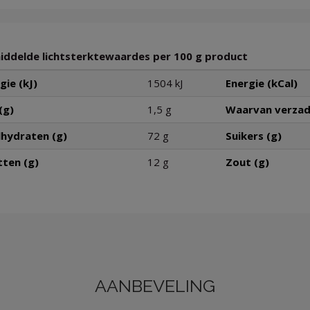
ddelde lichtsterktewaardes per 100 g product
gie (kJ)
1504 kJ
Energie (kCal)
(g)
1,5 g
Waarvan verzad
hydraten (g)
72 g
Suikers (g)
tten (g)
12 g
Zout (g)
AANBEVELING