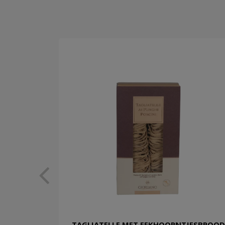
TAGLIATELLE MET EEKHOORNTJESBROOD