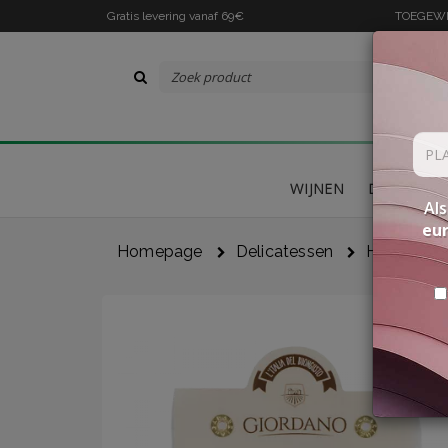
Gratis levering vanaf 69€
TOEGEWIJ
WIJNEN
DELICATES
Als
eu
Homepage
Delicatessen
Huisgemaak