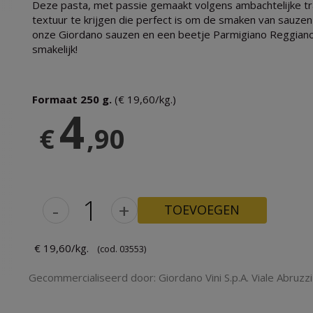
Deze pasta, met passie gemaakt volgens ambachtelijke tra
textuur te krijgen die perfect is om de smaken van sauz
onze Giordano sauzen en een beetje Parmigiano Reggiano 
smakelijk!
Formaat 250 g.
(€ 19,60/kg.)
4
€
,90
-
+
TOEVOEGEN
€ 19,60/kg.
(cod. 03553)
Gecommercialiseerd door: Giordano Vini S.p.A. Viale Abruzzi 