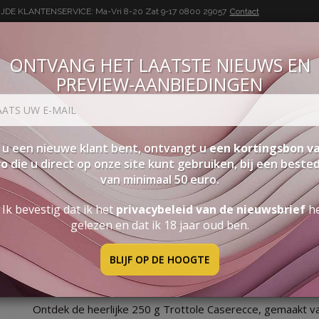
DE KLANTENSERVICE: Ma-Vri 8-20 Zat 9-17
0800 29057
Contact
ONTVANG HET LAATSTE NIEUWS EN
PREVIEW-AANBIEDINGEN
BUON VINO, BUONA VITA
SEN
PAKKETTEN
STERKE DRANK
ACCESSOIRES
PRO
 u een nieuwe klant bent, ontvangt u
een kortingsbon va
ro
die u direct op onze site kunt gebruiken, bij een beste
van minimaal 50 euro.
te Trottole - Italiaanse Tarwe
Ik bevestig dat ik het
privacybeleid van de nieuwsbrief
h
gelezen en dat ik 18 jaar oud ben.
BLIJF OP DE HOOGTE
HUISGEMAAKTE TROTTOLE 
Ontdek de heerlijke 250 g Trottole Caserecce, gemaakt va