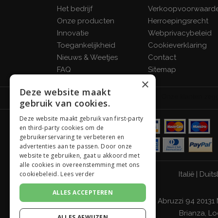
Het bedrijf
Verkoopvoorwaard
Onze producten
Herroepingsrecht
Innovatie
Webprivacybeleid
Toegankelijkheid
Cookieverklaring
Nieuws & Weetjes
Contact
FAQ
Sitemap
×
Deze website maakt
gebruik van cookies.
Deze website maakt gebruik van first-party
en third-party cookies om de
gebruikerservaring te verbeteren en
advertenties aan te passen. Door onze
website te gebruiken, gaat u akkoord met
alle cookies in overeenstemming met ons
Italië
|
Duits
cookiebeleid.
Lees verder
ALLES ACCEPTEREN
Giordano Vini S.p.A. Viale Abruzzi 94 20131
Brianza, Lo
ALLES AFWIJZEN