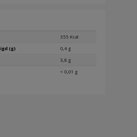
355 Kcal
igd (g)
0,4 g
3,8 g
< 0,01 g