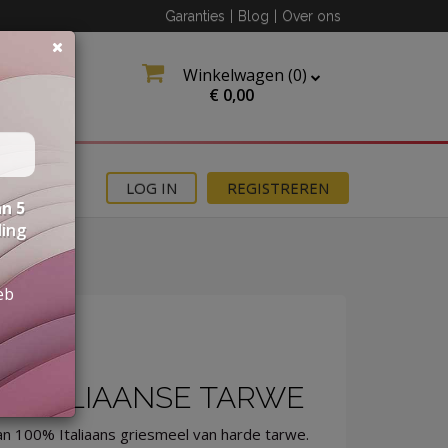
Garanties
|
Blog
|
Over ons
Winkelwagen (
0
)
€
0,00
MOTIES
LOG IN
REGISTREREN
n 5
ding
eb
- ITALIAANSE TARWE
n 100% Italiaans griesmeel van harde tarwe.