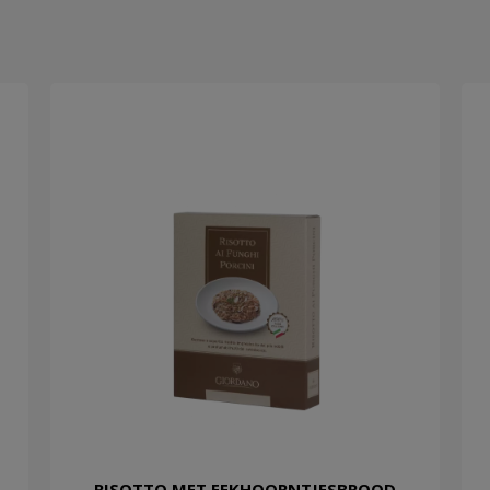
RISOTTO MET EEKHOORNTJESBROOD