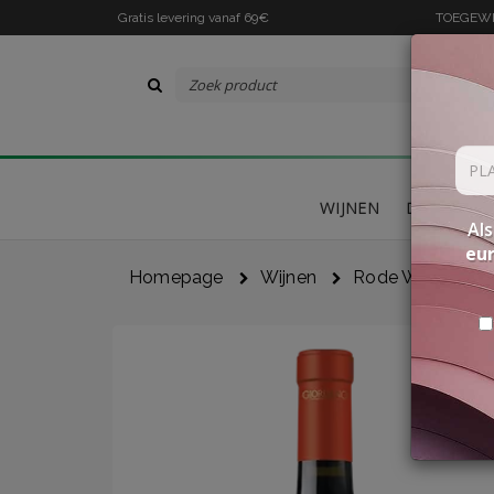
Gratis levering vanaf 69€
TOEGEWIJ
WIJNEN
DELICATES
Als
eu
Homepage
Wijnen
Rode Wijnen