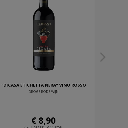
"DICASA ETICHETTA NERA" VINO ROSSO
DROGE RODE WIJN
€ 8,90
(cod. 03213) - € 11,87/lt.