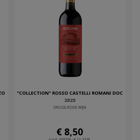
ZO
"COLLECTION" ROSSO CASTELLI ROMANI DOC
2025
DROGE RODE WIJN
€ 8,50
(cod. 03879) - € 11,33/lt.