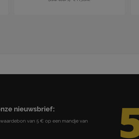
onze nieuwsbrief:
n waardebon van 5 € op een mandje van