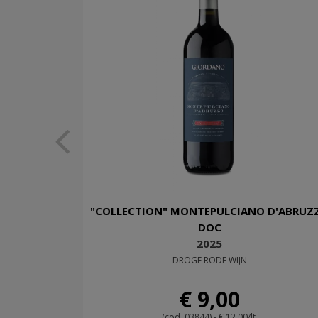
"COLLECTION" MONTEPULCIANO D'ABRUZ
DOC
2025
DROGE RODE WIJN
€ 9,00
(cod. 03844) - € 12,00/lt.