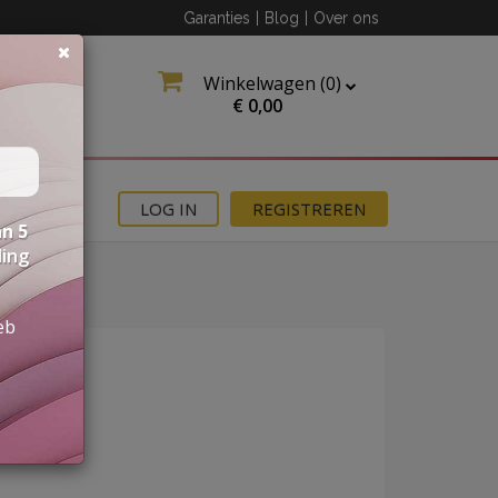
Garanties
|
Blog
|
Over ons
Winkelwagen (
0
)
€
0,00
MOTIES
LOG IN
REGISTREREN
n 5
ding
eb