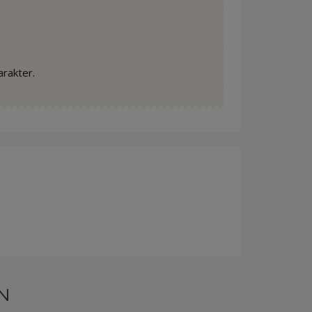
arakter.
N