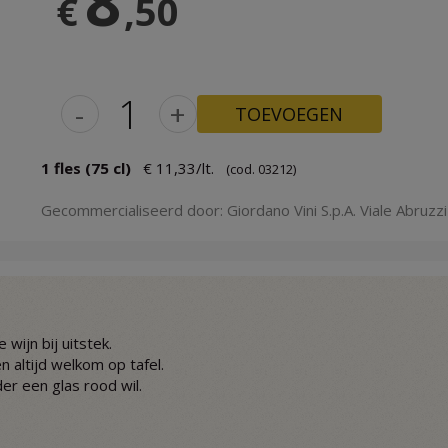
8
€
,50
-
+
TOEVOEGEN
1 fles (75 cl)
€ 11,33/lt.
(cod. 03212)
Gecommercialiseerd door: Giordano Vini S.p.A. Viale Abruzzi 
wijn bij uitstek.
en altijd welkom op tafel.
er een glas rood wil.