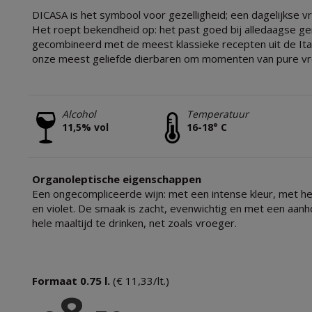
DICASA is het symbool voor gezelligheid; een dagelijkse v
Het roept bekendheid op: het past goed bij alledaagse g
gecombineerd met de meest klassieke recepten uit de Ital
onze meest geliefde dierbaren om momenten van pure vr
Alcohol
Temperatuur
11,5% vol
16-18° C
Organoleptische eigenschappen
Een ongecompliceerde wijn: met een intense kleur, met hel
en violet. De smaak is zacht, evenwichtig en met een aa
hele maaltijd te drinken, net zoals vroeger.
Formaat 0.75 l.
(€ 11,33/lt.)