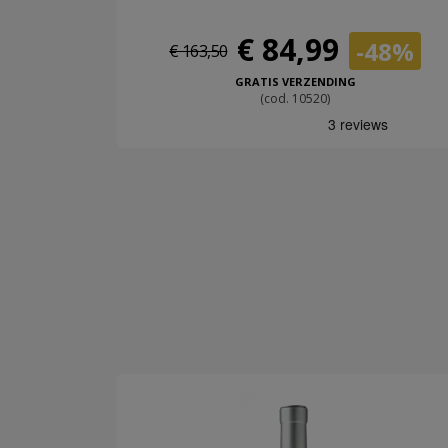
€ 84,99
-48%
€ 163,50
GRATIS VERZENDING
(cod. 10520)