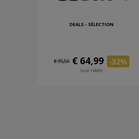
DEALS - SÉLECTION
€ 64,99
-32%
€ 95,50
(cod. 10635)