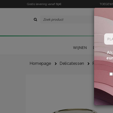
Gratis levering vanaf 69€
TOEGEWIJ
WIJNEN
DELICATES
Als
eu
Homepage
Delicatessen
Paddensto