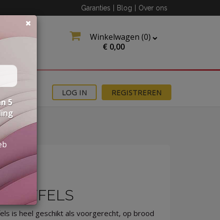
Garanties
|
Blog
|
Over ons
Winkelwagen (
0
)
€
0,00
MOTIES
LOG IN
REGISTREREN
n 5
ding
eb
TRUFFELS
ls is heel geschikt als voorgerecht, op brood