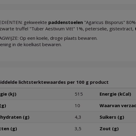
EDIËNTEN: gekweekte
paddenstoelen
"Agaricus Bisporus" 80%, 
zwarte truffel "Tuber Aestivum Vitt" 1%, peterselie, gistextract,
GWIJZE: Op een koele, droge plaats bewaren.
ening in de koelkast bewaren.
ddelde lichtsterktewaardes per 100 g product
gie (kJ)
515
Energie (kCal)
(g)
10
Waarvan verzad
hydraten (g)
4,3
Suikers (g)
tten (g)
3,5
Zout (g)