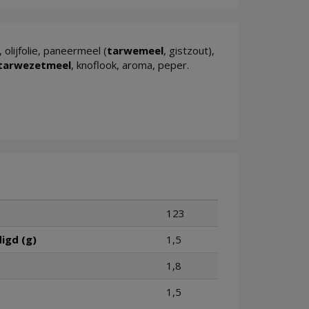
olijfolie, paneermeel (
tarwemeel
, gistzout),
tarwezetmeel
, knoflook, aroma, peper.
123
igd (g)
1,5
1,8
1,5