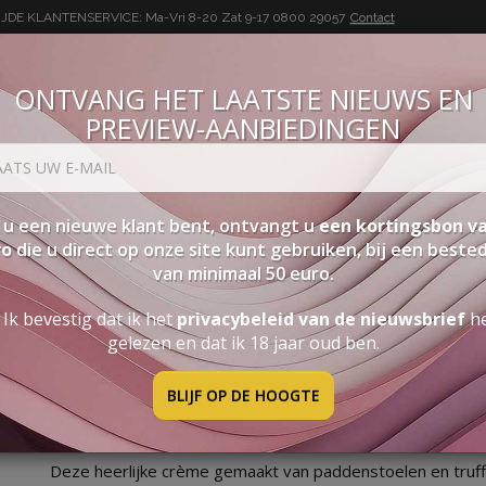
DE KLANTENSERVICE: Ma-Vri 8-20 Zat 9-17
0800 29057
Contact
ONTVANG HET LAATSTE NIEUWS EN
PREVIEW-AANBIEDINGEN
BUON VINO, BUONA VITA
SEN
PAKKETTEN
STERKE DRANK
ACCESSOIRES
PRO
 u een nieuwe klant bent, ontvangt u
een kortingsbon va
ro
die u direct op onze site kunt gebruiken, bij een beste
van minimaal 50 euro.
elcrème Met Truffels
Ik bevestig dat ik het
privacybeleid van de nieuwsbrief
h
gelezen en dat ik 18 jaar oud ben.
BLIJF OP DE HOOGTE
PADDENSTOELCRÈME MET 
Deze heerlijke crème gemaakt van paddenstoelen en truffe