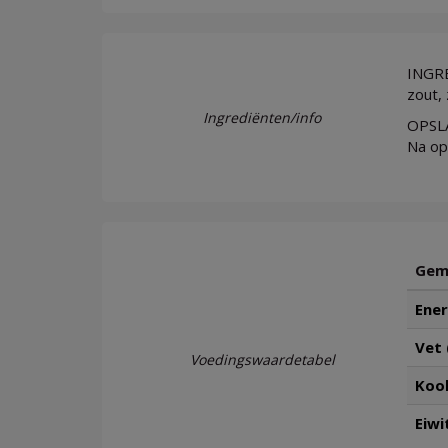
INGR
zout, 
Ingrediënten/info
OPSLA
Na op
Gemi
Ener
Vet 
Voedingswaardetabel
Kool
Eiwi