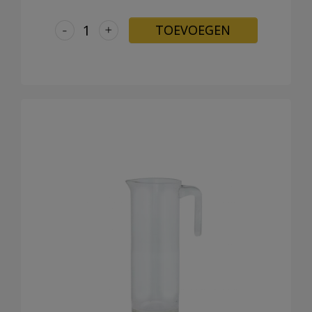
-
+
TOEVOEGEN