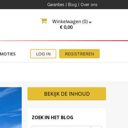
Garanties
|
Blog
|
Over ons
Winkelwagen (
0
)
€
0,00
MOTIES
LOG IN
REGISTREREN
BEKIJK DE INHOUD
ZOEK IN HET BLOG