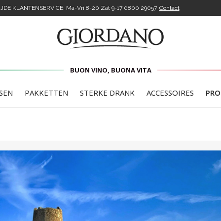
DE KLANTENSERVICE: Ma-Vri 8-20 Zat 9-17
0800 29057
Contact
BUON VINO, BUONA VITA
SEN
PAKKETTEN
STERKE DRANK
ACCESSOIRES
PRO