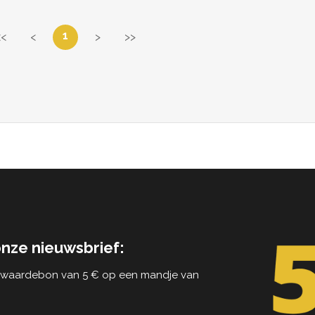
1
<<
<
>
>>
onze nieuwsbrief:
n waardebon van 5 € op een mandje van