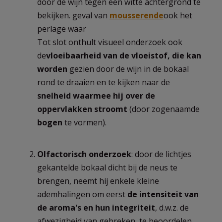
door de wijn tegen een witte achtergrond te
bekijken. geval van
mousserende
ook het
perlage waar
Tot slot onthult visueel onderzoek ook
de
vloeibaarheid van de vloeistof, die kan
worden
gezien door de wijn in de bokaal
rond te draaien en te kijken naar de
snelheid waarmee hij over de
oppervlakken stroomt
(door zogenaamde
bogen
te vormen).
Olfactorisch onderzoek
: door de lichtjes
gekantelde bokaal dicht bij de neus te
brengen, neemt hij enkele kleine
ademhalingen om eerst
de intensiteit van
de aroma's en hun integriteit
, d.w.z. de
afwezigheid van gebreken, te beoordelen.