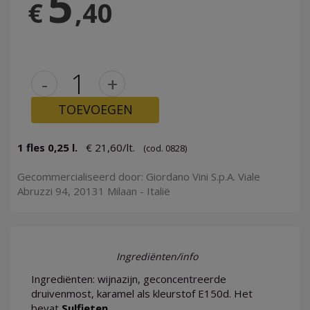
5
€
,40
-
+
TOEVOEGEN
1 fles 0,25 l.
€ 21,60/lt.
(cod. 0828)
Gecommercialiseerd door: Giordano Vini S.p.A. Viale
Abruzzi 94, 20131 Milaan - Italië
Ingrediënten/info
Ingrediënten: wijnazijn, geconcentreerde
druivenmost, karamel als kleurstof E150d. Het
bevat
Sulfieten
.