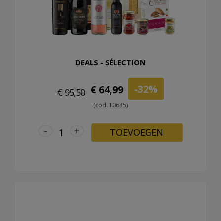
DEALS - SÉLECTION
-32%
€ 64,99
€ 95,50
(cod. 10635)
-
+
TOEVOEGEN