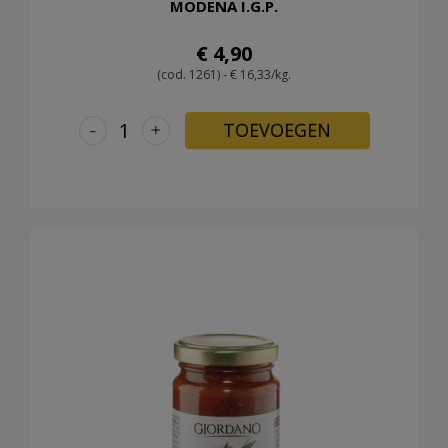
MODENA I.G.P.
€ 4,90
(cod. 1261) - € 16,33/kg.
-
+
TOEVOEGEN