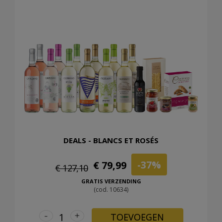
DEALS - BLANCS ET ROSÉS
-37%
€ 79,99
€ 127,10
GRATIS VERZENDING
(cod. 10634)
-
+
TOEVOEGEN