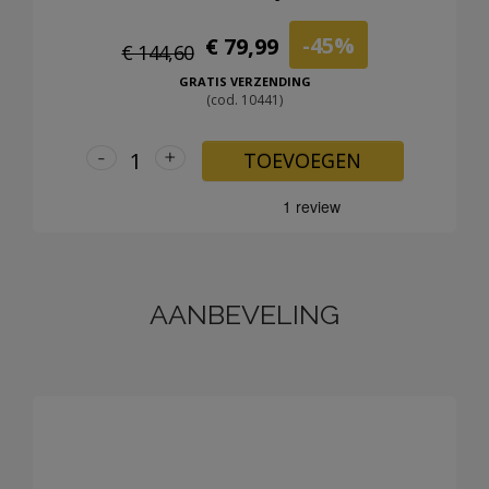
-45%
€ 79,99
€ 144,60
GRATIS VERZENDING
(cod. 10441)
-
+
TOEVOEGEN
AANBEVELING