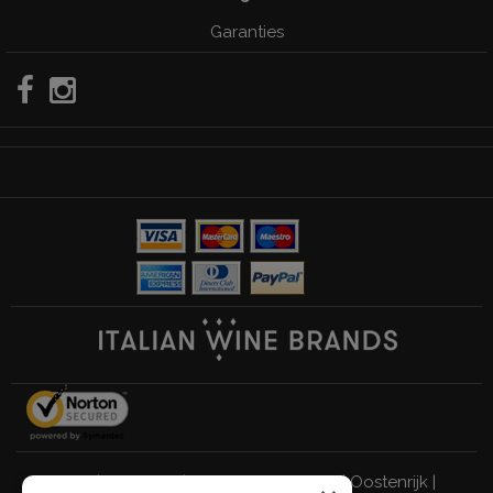
Garanties
Italië
|
Duitsland
|
Verenigd Koninkrijk
|
Oostenrijk
|